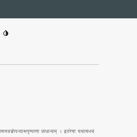
invert_colors
शमवज्रोपन्यासपुष्पाणां प्राधान्यम् । इतरेषां यथासंभवं