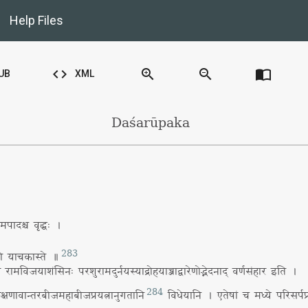
Help Files
code
zoom_in
zoom_out
import_contacts
UB
XML
Daśarūpaka
मपादश्च वृद्धः ।
283
ुहो याचकास्ते ॥
 रामविजयाशंसिनः परशुरामदुर्नयस्याद्रोहयाच्ञाद्वारेणोद्भेदनाद् वर्णसंहार इति ।
284
ुलक्षणावान्तरबीजमहाबीजप्रयत्नानुगतानि
विधेयानि । एतेषां च मध्ये परिसर्पप्र