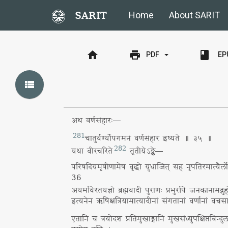
SARIT
Home
About SARIT
home
print
book
EP
PDF
view_list
अथ वर्णसंहारः—
281
चातुर्वर्ण्योपगमनं वर्णसंहार इष्यते ॥ ३५ ॥
282
यथा वीरचरिते
तृतीयेऽङ्के—
परिषदियमृषीणामेष वृद्धो युधाजित् सह नृपतिरमात्यैर्लो
36
अयमविरतयज्ञो ब्रह्मवादी पुराणः प्रभुरपि जनकानामद्र
इत्यनेन ऋषिक्षत्रियामात्यादीनां संगतानां वर्णानां वचसा
एतानि च त्रयोदश प्रतिमुखाङ्गानि मुखसंध्युपक्षिप्तबिन्द