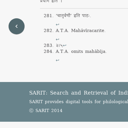
प्रयोग इति ।
‘चातुर्वर्णो’ इति पाठः.
↩
navigate_before
A.T.A.
Mahāvīracarite
.
↩
३।५
↩
A.T.A. omits
mahābīja
.
↩
SARIT: Search and Retrieval of Ind
SARIT provides digital tools for philologica
ⓒ SARIT 2014