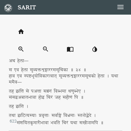
SARIT
Togg
navig
home
zoom_in
zoom_out
import_contacts
invert_colors
अथ हेला—
स एव हेला सुव्यक्तशृङ्गाररससूचिका ॥ ३४ ॥
हाव एव स्पष्टभूयोविकारत्वात् सूव्यक्तशृङ्गाररससूचको हेला । यथा
ममैव—
तह झत्ति से पअत्ता सव्वंगं विब्भमा थणुब्भेए ।
संसइअबालभावा होइ चिरं जह सहीणं पि ॥
तह झत्ति
।
तथा झटित्यस्याः प्रवृत्ताः सर्वाङ्गे विभ्रमाः स्तनोद्भेदे ।
622
संशयितकुमारीभावा भवति चिरं यथा सखीनामपि ॥