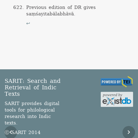
Previous edition of
DR
gives
saṃśayitabālabhāvā
.
↩
SARIT: Search and
Retrieval of Indic
Texts
SARIT provides digital
tools for philological
research into Indic
texts.
ⓒ SARIT 2014
navigate_before
navigate_next