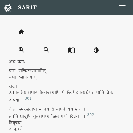
SARIT
Togg
navig
home
zoom_in
zoom_out
import_contacts
invert_colors
अथ क्रमः—
क्रमः संचिन्त्यमानाप्तिर्
यथा रत्नावल्याम्—
राजा
उपनतप्रियासमागमोत्सवस्यापि मे किमिदमत्यर्थमुत्ताम्यति चेतः ।
301
अथवा—
तीव्रः स्मरसंतापो न तथादौ बाधते यथासन्ने ।
302
तपति प्रावृषि सुतरामभ्यर्णजलागमो दिवसः ॥
विदूषकः
आकर्ण्य