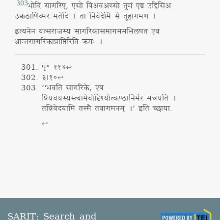
303
भोदि सागरिए, एसो पिअवअस्सो तुमं एव्व उद्दिसिअ
उक्कंठाणिव्भरं मंतेदि । ता निवेदेमि से तुहागमणं ।
इत्यनेन वत्सराजस्य सागरिकासमागममभिलषत एव
भ्रान्तसागरिकाप्राप्तिरिति क्रमः ।
पृ॰ ११४
↩
३।१०
↩
‘‘भवति सागरिके, एष
प्रियवयस्यस्त्वामेवोद्दिश्योत्कण्ठानिर्भरं मन्त्रयति ।
तन्निवेदयामि तस्मै तवागमनम् ।’ इति च्छाया.
↩
SARIT: Search and