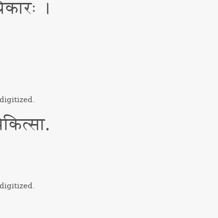
धिकारः ।
igitized.
िकित्सा.
igitized.