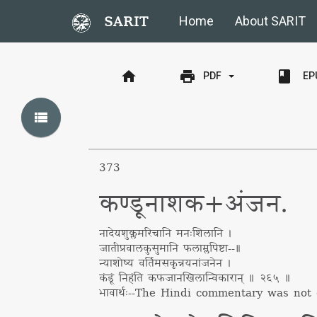
SARIT
Home
About SARIT
home
print
book
EP
PDF
view_list
373
कण्डूनाशक+अंजन.
नादेयशुक्लमरिचानि मनःशिलानि ।
जातीप्रवालकुसुमानि फलाम्लपिष्टा--॥
न्याशोष्य वर्तिमसकृन्नयनांजनेन ।
कंडूं निहंति कफजानखिलान्विकारान् ॥ २६५ ॥
भावार्थः
--
The Hindi commentary was not d