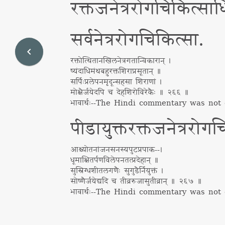
रक्तजनेत्ररोगचिकित्सा
सर्वनेत्ररोगचिकित्सा.
navigate_before
रक्तोत्थितानखिलनेत्रगतान्विकारान् ।
ष्यंदाधिमंथबहुरक्तशिराप्रसूतान् ॥
सर्पिःप्रलेपनमृदून्सहसा शिराणां ।
मोक्षैर्जयेदपि च देहशिरोविरेकैः ॥ २६६ ॥
भावार्थः
--
The Hindi commentary was not d
पीडायुक्तरक्तजनेत्ररोगच
आश्च्योतनांजनसनस्यपुटप्रपाक--।
धूमाक्षितर्पणविलेपनतत्प्रदेहान् ॥
सुस्निग्धशीतलगणैः सुगुडैर्नियुक्तं ।
सोष्णैर्जयेद्यदि च तीव्ररुजासुतीव्रान् ॥ २६७ ॥
भावार्थः
--
The Hindi commentary was not d