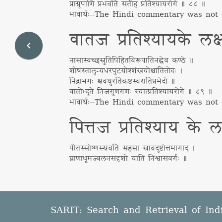
प्राग्रूपाणि प्रभवति सतीह प्रतिश्यायरोगे ॥ ८८ ॥
भावार्थः
--
The Hindi commentary was not d
वातज प्रतिश्यायके लक्
navigate_before
नासास्वच्छस्रुतिपिहितविरूपातिनद्धेव कण्ठे ॥
शोषस्तालुन्यधरपुटयोश्शंखयोश्चातितोदः ।
निद्राभंगः क्षवथुरतिकष्टस्वरातिप्रभेदो ॥
वातोभ्दूते निजगुणगणः स्यात्प्रतिश्यायरोगे ॥ ८९ ॥
भावार्थः
--
The Hindi commentary was not d
पित्तज प्रतिश्याय के ल
पीतस्सोष्णस्स्रवति सहसा स्रावदुष्टोत्तमांगाद् ।
घ्राणाधूमज्वलनसदृशो याति निश्वासवर्गः ॥
SARIT: Search and Retrieval of Ind