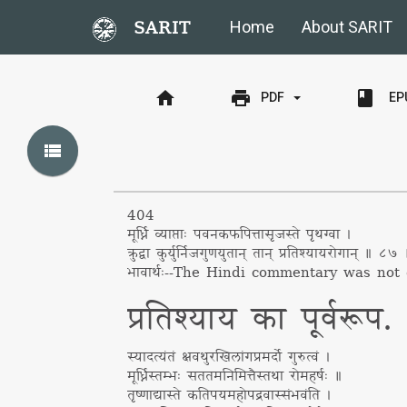
SARIT
Home
About SARIT
home
print
book
EP
PDF
view_list
404
मूर्ध्नि व्याप्ताः पवनकफपित्तासृजस्ते पृथग्वा ।
क्रुद्वा कुर्युर्निजगुणयुतान् तान् प्रतिश्यायरोगान् ॥ ८७
भावार्थः
--
The Hindi commentary was not d
प्रतिश्याय का पूर्वरूप.
स्यादत्यंतं क्षवथुरखिलांगप्रमर्दो गुरुत्वं ।
मूर्ध्निस्तम्भः सततमनिमित्तैस्तथा रोमहर्षः ॥
तृष्णाद्यास्ते कतिपयमहोपद्रवास्संभवंति ।