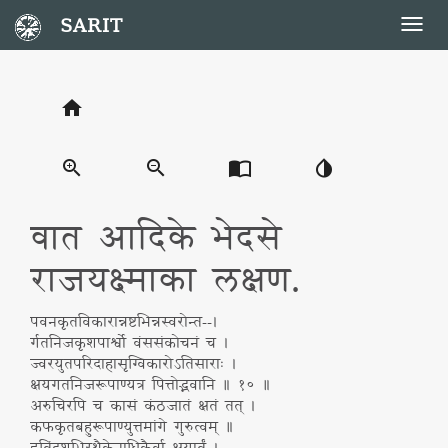
SARIT
Togg
navig
home
zoom_in
zoom_out
import_contacts
invert_colors
वात आदिके भेदसे
राजयक्ष्माका लक्षण.
पवनकृतविकारान्नष्टभिन्नस्वरोन्त--।
र्गतनिजकृशपार्श्वो वंससंकोचनं च ।
ज्वरयुतपरिदाहासृग्विकारोऽतिसाराः ।
क्षयगतनिजरूपाण्यत्र पित्तोद्भवानि ॥ १० ॥
अरुचिरपि च कासं कंठजातं क्षतं तत् ।
कफकृतबहुरूपाण्युत्तमांगे गुरुत्वम् ॥