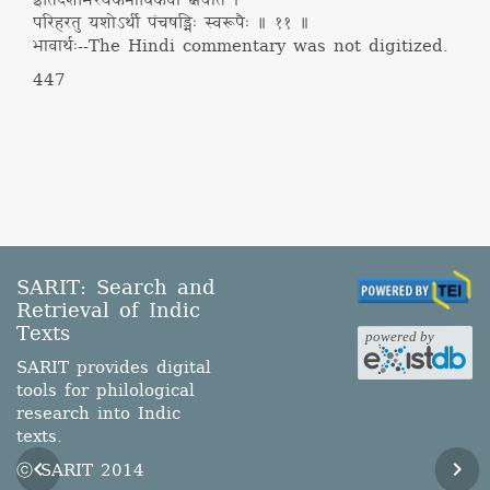
इतिंदशभिरथैकेनाधिकैर्वा क्षयार्तं ।
परिहरतु यशोऽर्थी पंचषड्भिः स्वरूपैः ॥ ११ ॥
भावार्थः
--
The Hindi commentary was not digitized.
447
SARIT: Search and
Retrieval of Indic
Texts
SARIT provides digital
tools for philological
research into Indic
texts.
ⓒ SARIT 2014
navigate_before
navigate_next